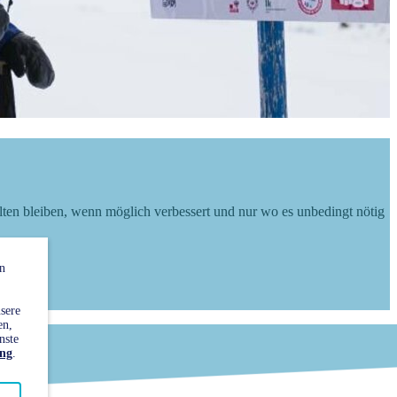
lten bleiben, wenn möglich verbessert und nur wo es unbedingt nötig
n
sere
en,
nste
ung
.