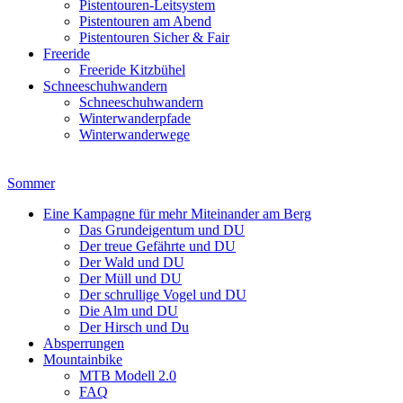
Pistentouren-Leitsystem
Pistentouren am Abend
Pistentouren Sicher & Fair
Freeride
Freeride Kitzbühel
Schneeschuhwandern
Schneeschuhwandern
Winterwanderpfade
Winterwanderwege
Sommer
Eine Kampagne für mehr Miteinander am Berg
Das Grundeigentum und DU
Der treue Gefährte und DU
Der Wald und DU
Der Müll und DU
Der schrullige Vogel und DU
Die Alm und DU
Der Hirsch und Du
Absperrungen
Mountainbike
MTB Modell 2.0
FAQ