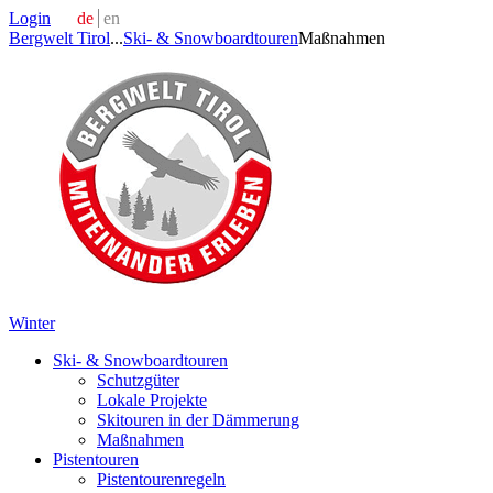
Login
de
en
Bergwelt Tirol
...
Ski- & Snowboardtouren
Maßnahmen
Winter
Ski- & Snowboardtouren
Schutzgüter
Lokale Projekte
Skitouren in der Dämmerung
Maßnahmen
Pistentouren
Pistentourenregeln