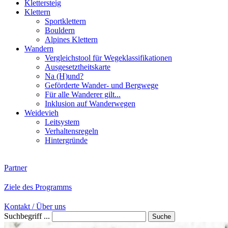
Klettersteig
Klettern
Sportklettern
Bouldern
Alpines Klettern
Wandern
Vergleichstool für Wegeklassifikationen
Ausgesetztheitskarte
Na (H)und?
Geförderte Wander- und Bergwege
Für alle Wanderer gilt...
Inklusion auf Wanderwegen
Weidevieh
Leitsystem
Verhaltensregeln
Hintergründe
Partner
Ziele des Programms
Kontakt / Über uns
Suchbegriff ...