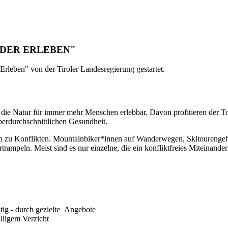
NDER ERLEBEN"
leben" von der Tiroler Landesregierung gestartet.
n die Natur für immer mehr Menschen erlebbar. Davon profitieren de
überdurchschnittlichen Gesundheit.
h zu Konflikten. Mountainbiker*innen auf Wanderwegen, Skitourengehe
trampeln. Meist sind es nur einzelne, die ein konfliktfreies Miteinande
tig - durch gezielte Angebote
lligem Verzicht