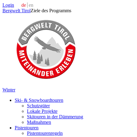
Login
de
en
Bergwelt Tirol
Ziele des Programms
Winter
Ski- & Snowboardtouren
Schutzgüter
Lokale Projekte
Skitouren in der Dämmerung
Maßnahmen
Pistentouren
Pistentourenregeln