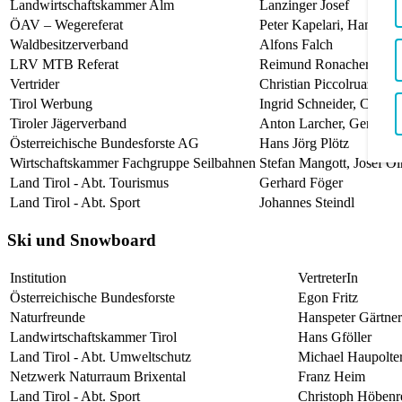
Landwirtschaftskammer Alm
Lanzinger Josef
ÖAV – Wegereferat
Peter Kapelari, Hanna Mo
Waldbesitzerverband
Alfons Falch
LRV MTB Referat
Reimund Ronacher
Vertrider
Christian Piccolruaz
Tirol Werbung
Ingrid Schneider, Corinn
Tiroler Jägerverband
Anton Larcher, Gerhard 
Österreichische Bundesforste AG
Hans Jörg Plötz
Wirtschaftskammer Fachgruppe Seilbahnen
Stefan Mangott, Josef Öl
Land Tirol - Abt. Tourismus
Gerhard Föger
Land Tirol - Abt. Sport
Johannes Steindl
Ski und Snowboard
Institution
VertreterIn
Österreichische Bundesforste
Egon Fritz
Naturfreunde
Hanspeter Gärtner
Landwirtschaftskammer Tirol
Hans Gföller
Land Tirol - Abt. Umweltschutz
Michael Haupolter
Netzwerk Naturraum Brixental
Franz Heim
Land Tirol - Abt. Sport
Christoph Höbenre