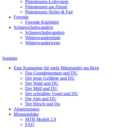
Pistentouren-Leitsystem
Pistentouren am Abend
Pistentouren Sicher & Fair
Freeride
Freeride Kitzbühel
Schneeschuhwandern
Schneeschuhwandern
Winterwanderpfade
Winterwanderwege
Sommer
Eine Kampagne für mehr Miteinander am Berg
Das Grundeigentum und DU
Der treue Gefährte und DU
Der Wald und DU
Der Müll und DU
Der schrullige Vogel und DU
Die Alm und DU
Der Hirsch und Du
Absperrungen
Mountainbike
MTB Modell 2.0
FAQ