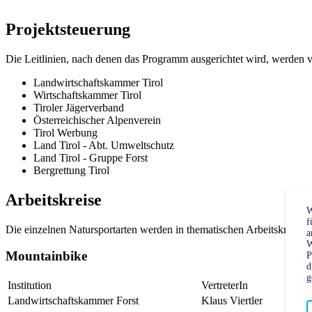
Projektsteuerung
Die Leitlinien, nach denen das Programm ausgerichtet wird, werden vo
Landwirtschaftskammer Tirol
Wirtschaftskammer Tirol
Tiroler Jägerverband
Österreichischer Alpenverein
Tirol Werbung
Land Tirol - Abt. Umweltschutz
Land Tirol - Gruppe Forst
Bergrettung Tirol
Arbeitskreise
W
f
Die einzelnen Natursportarten werden in thematischen Arbeitskreisen
a
W
Mountainbike
P
d
g
Institution
VertreterIn
Landwirtschaftskammer Forst
Klaus Viertler