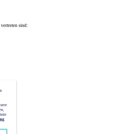
vertreten sind:
n
sere
en,
nste
ung
.