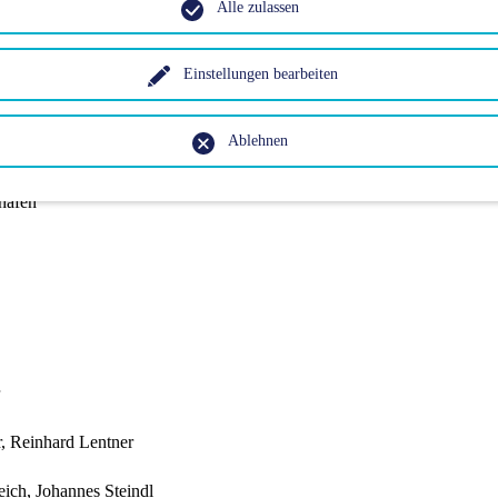
Alle zulassen
ser, Liliana Dagostin
Einstellungen bearbeiten
a Gleirscher
Ablehnen
Schartner
hafen
, Reinhard Lentner
ich, Johannes Steindl