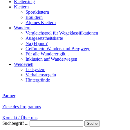
Klettersteig
Klettern
Sportklettern
Bouldern
Alpines Klettern
Wandern
Vergleichstool für Wegeklassifikationen
Ausgesetztheitskarte
Na (H)und?
Geförderte Wander- und Bergwege
Für alle Wanderer gilt...
Inklusion auf Wanderwegen
Weidevieh
Leitsystem
Verhaltensregeln
Hintergründe
Partner
Ziele des Programms
Kontakt / Über uns
Suchbegriff ...