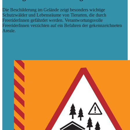
Die Beschilderung im Gelände zeigt besonders wichtige
Schutzwälder und Lebensräume von Tierarten, die durch
FreeriderInnen gefährdet werden. Verantwortungsvolle
FreeriderInnen verzichten auf ein Befahren der gekennzeichneten
Areale.