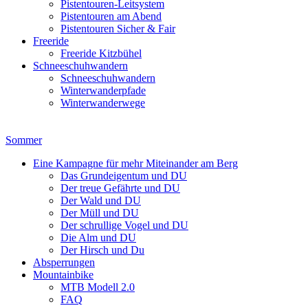
Pistentouren-Leitsystem
Pistentouren am Abend
Pistentouren Sicher & Fair
Freeride
Freeride Kitzbühel
Schneeschuhwandern
Schneeschuhwandern
Winterwanderpfade
Winterwanderwege
Sommer
Eine Kampagne für mehr Miteinander am Berg
Das Grundeigentum und DU
Der treue Gefährte und DU
Der Wald und DU
Der Müll und DU
Der schrullige Vogel und DU
Die Alm und DU
Der Hirsch und Du
Absperrungen
Mountainbike
MTB Modell 2.0
FAQ