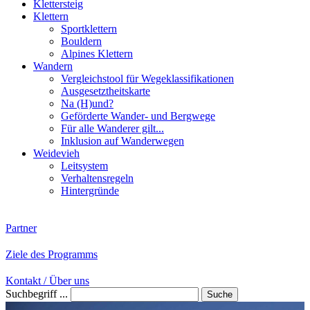
Klettersteig
Klettern
Sportklettern
Bouldern
Alpines Klettern
Wandern
Vergleichstool für Wegeklassifikationen
Ausgesetztheitskarte
Na (H)und?
Geförderte Wander- und Bergwege
Für alle Wanderer gilt...
Inklusion auf Wanderwegen
Weidevieh
Leitsystem
Verhaltensregeln
Hintergründe
Partner
Ziele des Programms
Kontakt / Über uns
Suchbegriff ...