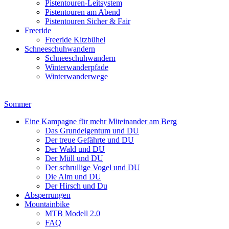
Pistentouren-Leitsystem
Pistentouren am Abend
Pistentouren Sicher & Fair
Freeride
Freeride Kitzbühel
Schneeschuhwandern
Schneeschuhwandern
Winterwanderpfade
Winterwanderwege
Sommer
Eine Kampagne für mehr Miteinander am Berg
Das Grundeigentum und DU
Der treue Gefährte und DU
Der Wald und DU
Der Müll und DU
Der schrullige Vogel und DU
Die Alm und DU
Der Hirsch und Du
Absperrungen
Mountainbike
MTB Modell 2.0
FAQ