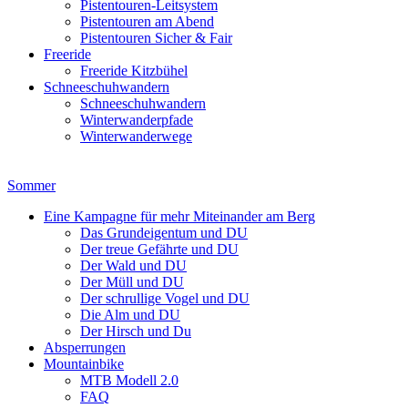
Pistentouren-Leitsystem
Pistentouren am Abend
Pistentouren Sicher & Fair
Freeride
Freeride Kitzbühel
Schneeschuhwandern
Schneeschuhwandern
Winterwanderpfade
Winterwanderwege
Sommer
Eine Kampagne für mehr Miteinander am Berg
Das Grundeigentum und DU
Der treue Gefährte und DU
Der Wald und DU
Der Müll und DU
Der schrullige Vogel und DU
Die Alm und DU
Der Hirsch und Du
Absperrungen
Mountainbike
MTB Modell 2.0
FAQ